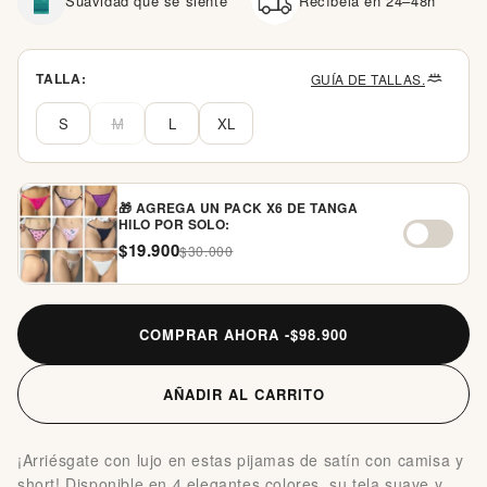
Suavidad que se siente
Recíbela en 24–48h
TALLA:
GUÍA DE TALLAS.
S
M
L
XL
🎁 AGREGA UN PACK X6 DE TANGA
HILO POR SOLO:
$19.900
$30.000
COMPRAR AHORA -
$98.900
AÑADIR AL CARRITO
¡Arriésgate con lujo en estas pijamas de satín con camisa y
short! Disponible en 4 elegantes colores, su tela suave y