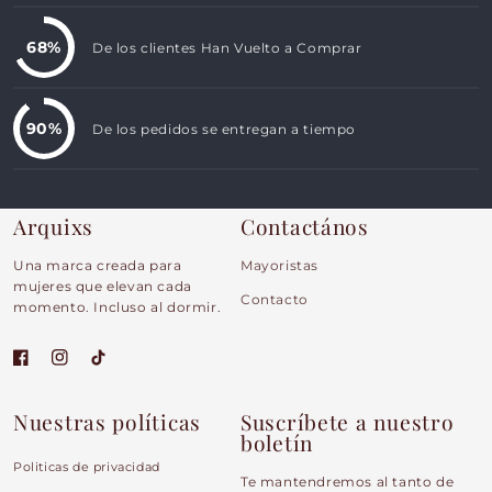
68%
De los clientes Han Vuelto a Comprar
90%
De los pedidos se entregan a tiempo
Arquixs
Contactános
Una marca creada para
Mayoristas
mujeres que elevan cada
Contacto
momento. Incluso al dormir.
Facebook
Instagram
TikTok
Nuestras políticas
Suscríbete a nuestro
boletín
Politicas de privacidad
Te mantendremos al tanto de