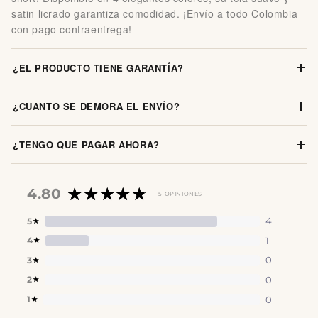
satin licrado garantiza comodidad. ¡Envío a todo Colombia
con pago contraentrega!
¿EL PRODUCTO TIENE GARANTÍA?
¿CUANTO SE DEMORA EL ENVÍO?
¿TENGO QUE PAGAR AHORA?
4.80
5 OPINIONES
4
5
★
1
4
★
0
3
★
0
2
★
0
1
★