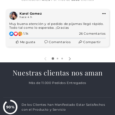
Karol Gomez
hace 4 h
Muy buena atención y el pedido de pijamas llegó rápido.
Todo tal como lo esperaba. ¡Gracias
1.1k
26 Comentarios
Me gusta
Comentarios
Compartir
Nuestras clientas nos aman
Más de 11.000 Pedidos Entregados
De los Clientes han Manifestado Estar Satisfechos
90%
con el Producto y Servicio