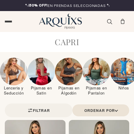
Ir
¡50% OFF!
EN PRENDAS SELECCIONADAS
directamente
al contenido
C
CAPRI
o
l
e
c
c
i
Lenceria y
Pijamas en
Pijamas en
Pijamas en
Niños
Seducción
Satin
Algodón
Pantalon
ó
n
FILTRAR
ORDENAR POR
: