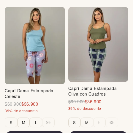
Capri Dama Estampada
Capri Dama Estampada
Oliva con Cuadros
Celeste
$60.900
$36.900
$60.900
$36.900
39% de descuento
39% de descuento
S
M
L
XL
S
M
L
XL