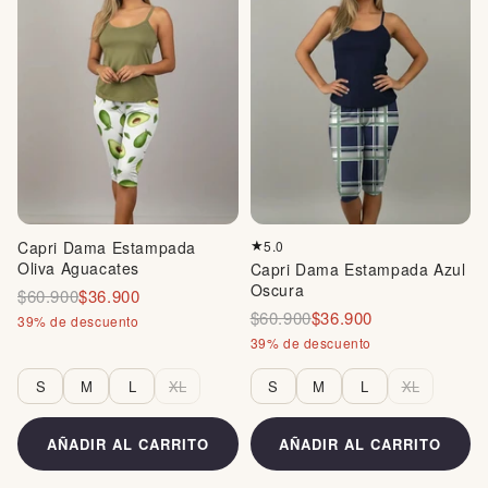
5.0
Capri Dama Estampada
★
Oliva Aguacates
Capri Dama Estampada Azul
Oscura
$60.900
$36.900
$60.900
$36.900
39% de descuento
39% de descuento
S
M
L
XL
S
M
L
XL
AÑADIR AL CARRITO
AÑADIR AL CARRITO